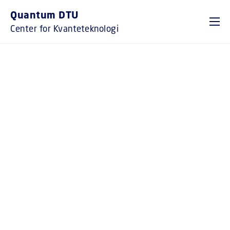
GÅ TIL PRIMÆRT INDHOLD (TRYK ENTER).
Quantum DTU
Center for Kvanteteknologi
FORSKNING, UDVIKLING
OG FREMME AF
KVANTETEKNOLOGIER
Over en tredjedel af alle DTU's institutter
og centre er involveret i kvanteforskning
inden for områder som sensorer,
kommunikation, computere og simulatorer.