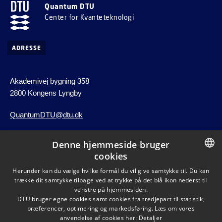
Quantum DTU
Center for Kvanteteknologi
ADRESSE
Akademivej bygning 358
2800 Kongens Lyngby
QuantumDTU@dtu.dk
Denne hjemmeside bruger
GENVEJE
cookies
DANISH
Herunder kan du vælge hvilke formål du vil give samtykke til. Du kan
Find vej
trække dit samtykke tilbage ved at trykke på det blå ikon nederst til
DANISH
venstre på hjemmesiden.
Insititutter og centre
DTU bruger egne cookies samt cookies fra tredjepart til statistik,
ENGLISH
præferencer, optimering og markedsføring. Læs om vores
anvendelse af cookies her:
Detaljer