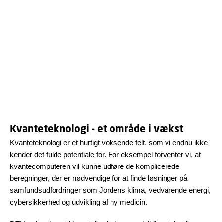
Quantum DTU er en fælles indgang til
DTUs forskning og uddannelse, og en
invitation til at samarbejde med DTU om at
udvikle kvanteteknologi.
Kvanteteknologi - et område i vækst
Kvanteteknologi er et hurtigt voksende felt, som vi endnu ikke
kender det fulde potentiale for. For eksempel forventer vi, at
kvantecomputeren vil kunne udføre de komplicerede
beregninger, der er nødvendige for at finde løsninger på
samfundsudfordringer som Jordens klima, vedvarende energi,
cybersikkerhed og udvikling af ny medicin.